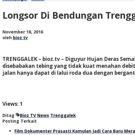
Di
Bendungan
Longsor Di Bendungan Trengga
Trenggalek,
Tutup
Jalur
oleh
November 18, 2016
Alternatif
bioz
oleh
bioz tv
Antar
tv
Kabupaten
Di
Jawa
TRENGGALEK – bioz.tv – Diguyur Hujan Deras Semal
Timur
disebabakan tebing yang tidak kuat menahan debit a
jalan hanya dapat di lalui roda dua dengan bergan
Views: 1
Ditag
Bioz TV
News
Trenggalek
Posting Terkait
Film Dokumenter Prasasti Kamulan Jadi Cara Baru Mera