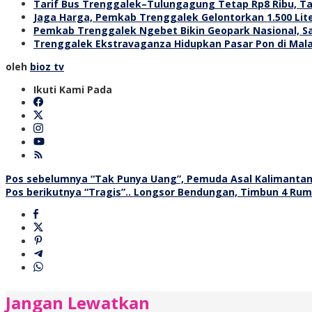
Tarif Bus Trenggalek–Tulungagung Tetap Rp8 Ribu, T
Jaga Harga, Pemkab Trenggalek Gelontorkan 1.500 Lit
Pemkab Trenggalek Ngebet Bikin Geopark Nasional, S
Trenggalek Ekstravaganza Hidupkan Pasar Pon di Malam
oleh
bioz tv
Ikuti Kami Pada
Navigasi
Pos sebelumnya
“Tak Punya Uang”, Pemuda Asal Kalimantan 
Pos berikutnya
“Tragis”.. Longsor Bendungan, Timbun 4 Ru
pos
Jangan Lewatkan