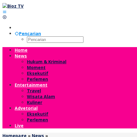
Lewati
ke
konten
Pencarian
Home
News
Hukum & Kriminal
Moment
Eksekutif
Perlemen
Entertainment
Travel
Wisata Alam
Kuliner
Advetorial
Eksekutif
Perlemen
Live
Longsor
Homepage
»
News
»