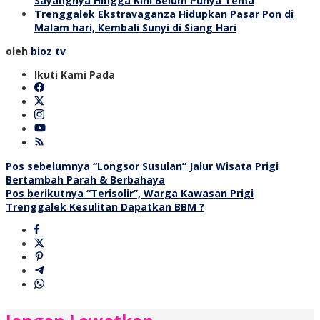
Sayangnya Hingga Kini Belum Punya Tema
Trenggalek Ekstravaganza Hidupkan Pasar Pon di
Malam hari, Kembali Sunyi di Siang Hari
oleh
bioz tv
Ikuti Kami Pada
Navigasi
Pos sebelumnya
“Longsor Susulan” Jalur Wisata Prigi
Bertambah Parah & Berbahaya
pos
Pos berikutnya
“Terisolir”, Warga Kawasan Prigi
Trenggalek Kesulitan Dapatkan BBM ?