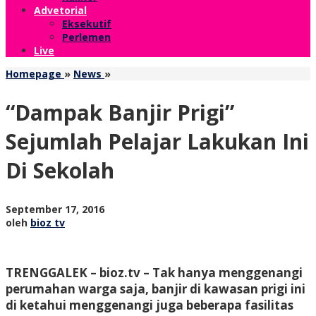
Advetorial
Eksekutif
Perlemen
Live
"Dampak
Homepage
»
News
»
Banjir
Prigi"
“Dampak Banjir Prigi”
Sejumlah
Pelajar
Sejumlah Pelajar Lakukan Ini
Lakukan
Ini
Di Sekolah
Di
Sekolah
oleh
September 17, 2016
bioz
oleh
bioz tv
tv
TRENGGALEK – bioz.tv – Tak hanya menggenangi
perumahan warga saja, banjir di kawasan prigi ini
di ketahui menggenangi juga beberapa fasilitas