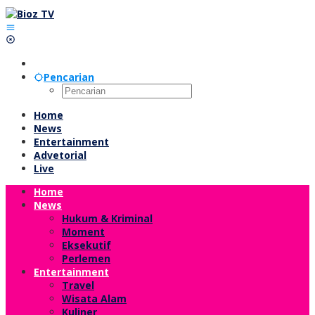
Lewati
ke
konten
Pencarian
Home
News
Entertainment
Advetorial
Live
Home
News
Hukum & Kriminal
Moment
Eksekutif
Perlemen
Entertainment
Travel
Wisata Alam
Kuliner