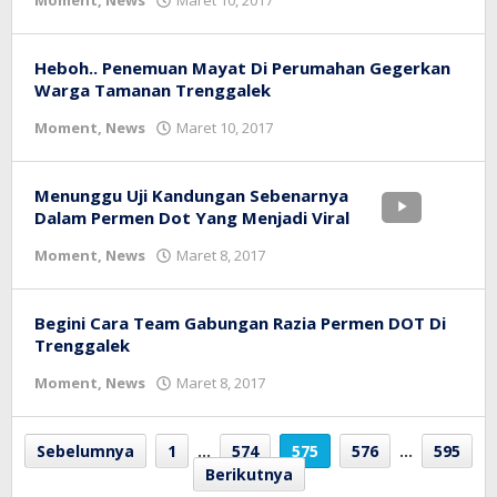
Moment
,
News
Maret 10, 2017
bioz
tv
Heboh.. Penemuan Mayat Di Perumahan Gegerkan
Warga Tamanan Trenggalek
oleh
Moment
,
News
Maret 10, 2017
bioz
tv
Menunggu Uji Kandungan Sebenarnya
Dalam Permen Dot Yang Menjadi Viral
oleh
Moment
,
News
Maret 8, 2017
bioz
tv
Begini Cara Team Gabungan Razia Permen DOT Di
Trenggalek
oleh
Moment
,
News
Maret 8, 2017
bioz
tv
Sebelumnya
1
…
574
575
576
…
595
Berikutnya