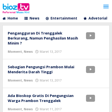
Lewati
ke
konten
Home
News
Entertainment
Advetorial
Pengangguran Di Trenggalek
Berkurang, Namun Penghasilan Masih
Minim ?
oleh
Moment
,
News
Maret 13, 2017
bioz
tv
Sebagian Pengungsi Prambon Mulai
Menderita Darah Tinggi
oleh
Moment
,
News
Maret 13, 2017
bioz
tv
Ada Bioskop Gratis Di Pengungsian
Warga Prambon Trenggalek
oleh
Moment
,
News
Maret 11, 2017