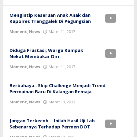
bioz
tv
Mengintip Keseruan Anak Anak dan
Kapolres Trenggalek Di Pegungsian
oleh
Moment
,
News
Maret 11, 2017
bioz
tv
Diduga Frustasi, Warga Kampak
Nekat Membakar Diri
oleh
Moment
,
News
Maret 11, 2017
bioz
tv
Berbahaya.. Skip Challenge Menjadi Trend
Permainan Baru Di Kalangan Remaja
oleh
Moment
,
News
Maret 10, 2017
bioz
tv
Jangan Terkecoh… Inilah Hasil Uji Lab
Sebenarnya Terhadap Permen DOT
oleh