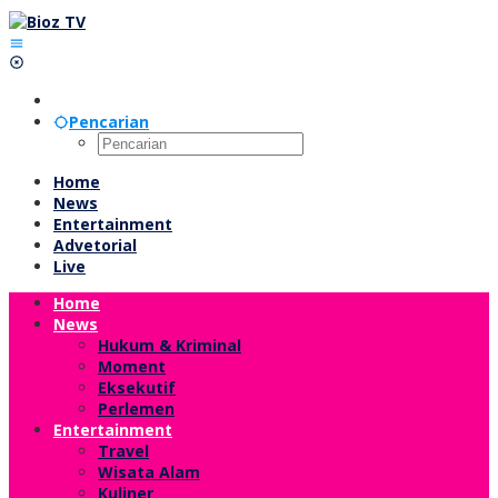
Lewati
ke
konten
Pencarian
Home
News
Entertainment
Advetorial
Live
Home
News
Hukum & Kriminal
Moment
Eksekutif
Perlemen
Entertainment
Travel
Wisata Alam
Kuliner