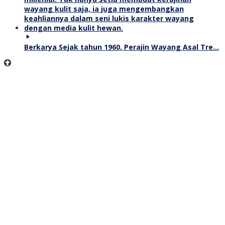
Berkarya Sejak tahun 1960, Perajin Wayang Asal Tre…