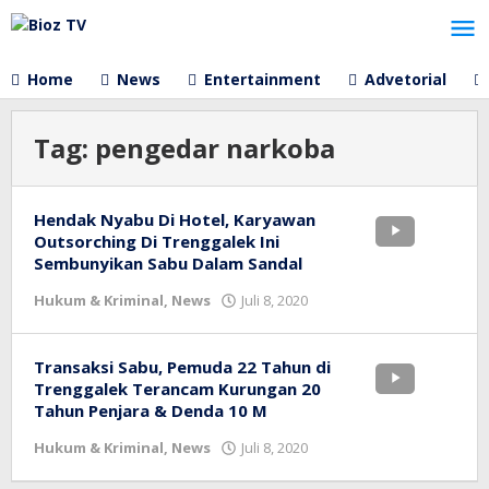
Lewati
ke
konten
Home
News
Entertainment
Advetorial
Tag:
pengedar narkoba
Hendak Nyabu Di Hotel, Karyawan
Outsorching Di Trenggalek Ini
Sembunyikan Sabu Dalam Sandal
oleh
Hukum & Kriminal
,
News
Juli 8, 2020
bioz
tv
Transaksi Sabu, Pemuda 22 Tahun di
Trenggalek Terancam Kurungan 20
Tahun Penjara & Denda 10 M
oleh
Hukum & Kriminal
,
News
Juli 8, 2020
bioz
tv