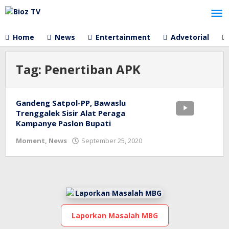
Lewati
ke
konten
Home
News
Entertainment
Advetorial
Tag:
Penertiban APK
Gandeng Satpol-PP, Bawaslu
Trenggalek Sisir Alat Peraga
Kampanye Paslon Bupati
oleh
Moment
,
News
September 25, 2020
bioz
tv
Laporkan Masalah MBG