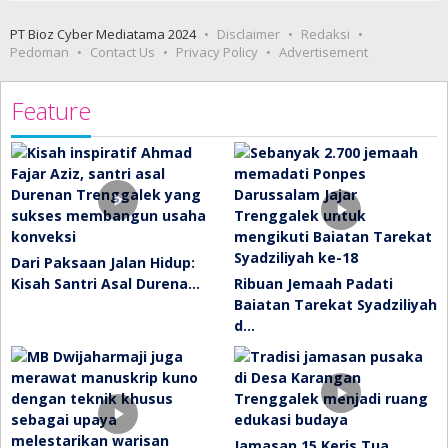
PT Bioz Cyber Mediatama 2024
Disclaimer
Redaksi
Pedoman
Contact Us
Privacy Policy
Advertisement
Feature
Dari Paksaan Jalan Hidup:
Kisah Santri Asal Durena…
Ribuan Jemaah Padati
Baiatan Tarekat Syadziliyah
d…
Jamasan 15 Keris Tua