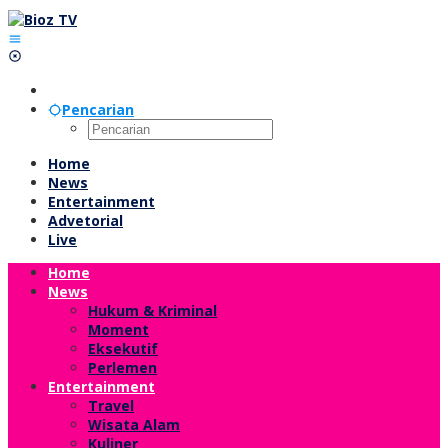
Lewati
ke
konten
Pencarian
Home
News
Entertainment
Advetorial
Live
Home
News
Hukum & Kriminal
Moment
Eksekutif
Perlemen
Entertainment
Travel
Wisata Alam
Kuliner