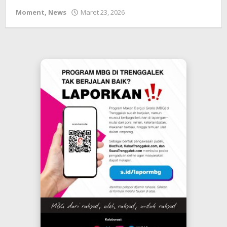
oleh
Moment
,
News
Maret 23, 2026
bioz
tv