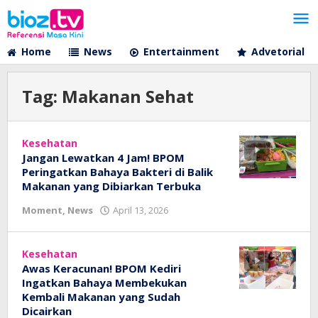
Lewati
ke
konten
Home
News
Entertainment
Advetorial
Tag:
Makanan Sehat
Kesehatan
Jangan Lewatkan 4 Jam! BPOM
Peringatkan Bahaya Bakteri di Balik
Makanan yang Dibiarkan Terbuka
oleh
Moment
,
News
April 13, 2026
bioz
tv
Kesehatan
Awas Keracunan! BPOM Kediri
Ingatkan Bahaya Membekukan
Kembali Makanan yang Sudah
Dicairkan