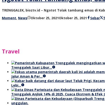
TRENGGALEK, bioztv.id – Ngotot Tolak tambang emas di Ka
oleh
Moment
,
News
Oktober 25, 2021
Oktober 25, 2021
Sebar
bioz
tv
Travel
Trenggalek Saat Libur…
Jalur Aman & Per…
Lebi…
Trenggalek Anjlok 14% di 2025, Cuaca Ekstrem & Efek J