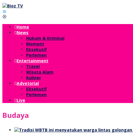
Lewati
ke
konten
Home
News
Hukum & Kriminal
Moment
Eksekutif
Perlemen
Entertainment
Travel
Wisata Alam
Kuliner
Advetorial
Eksekutif
Perlemen
Live
Budaya