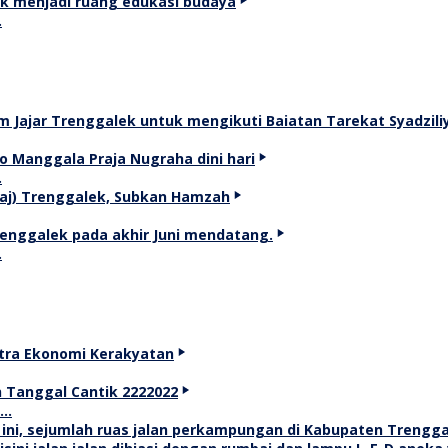
…
…
…
T…