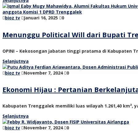
Selanjutnya
bioz tv
Januari 16, 2025
0
Menunggu Political Will dari Bupati 
OPINI – Kekosongan jabatan tinggi pratama di Kabupaten Tre
Selanjutnya
bioz tv
November 7, 2024
0
Ekonomi Hijau : Pertanian Berkelanju
Kabupaten Trenggalek memiliki luas wilayah 1.261,40 km², ya
Selanjutnya
bioz tv
November 7, 2024
0