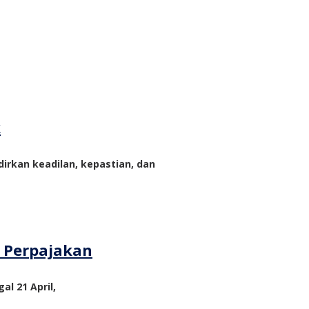
k
rkan keadilan, kepastian, dan
m Perpajakan
al 21 April,