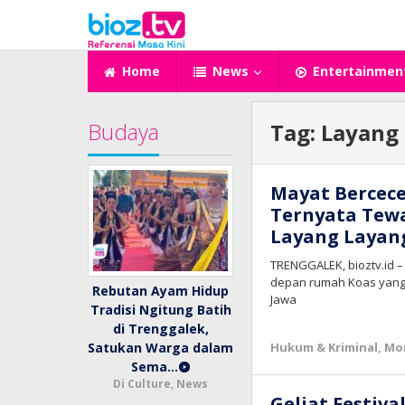
Lewati
ke
konten
Home
News
Entertainmen
Budaya
Tag:
Layang
Mayat Bercece
Ternyata Tew
Layang Layan
TRENGGALEK, bioztv.id 
depan rumah Koas yanga
Rebutan Ayam Hidup
Jawa
Tradisi Ngitung Batih
di Trenggalek,
Hukum & Kriminal
,
Mo
Satukan Warga dalam
Sema…
Di Culture, News
Geliat Festiv