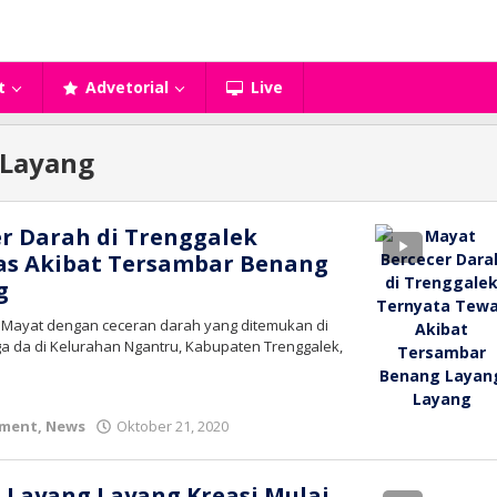
t
Advetorial
Live
 Layang
r Darah di Trenggalek
as Akibat Tersambar Benang
g
– Mayat dengan ceceran darah yang ditemukan di
 da di Kelurahan Ngantru, Kabupaten Trenggalek,
oleh
ment
,
News
Oktober 21, 2020
bioz
tv
al Layang Layang Kreasi Mulai