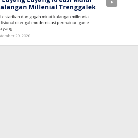
alangan Millenial Trenggalek
 Lestarikan dan gugah minat kalangan millennial
disional ditengah modernisasi permainan game
a yang
oleh
tember 29, 2020
bioz
tv