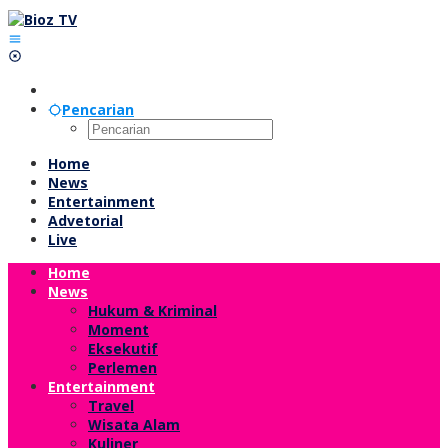
Lewati
ke
konten
Pencarian
Home
News
Entertainment
Advetorial
Live
Home
News
Hukum & Kriminal
Moment
Eksekutif
Perlemen
Entertainment
Travel
Wisata Alam
Kuliner