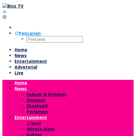
Lewati
ke
konten
Pencarian
Home
News
Entertainment
Advetorial
Live
Home
News
Hukum & Kriminal
Moment
Eksekutif
Perlemen
Entertainment
Travel
Wisata Alam
Kuliner