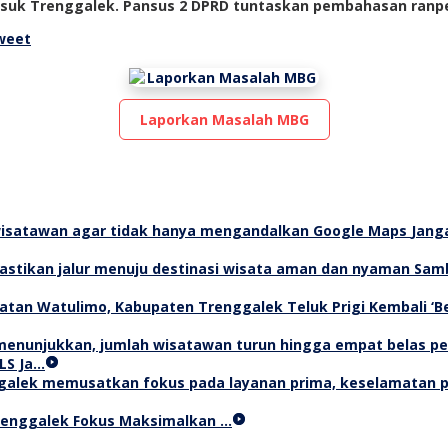
masuk Trenggalek. Pansus 2 DPRD tuntaskan pembahasan ranp
weet
Laporkan Masalah MBG
Jang
Samb
Teluk Prigi Kembali ‘
LS Ja…
Trenggalek Fokus Maksimalkan …