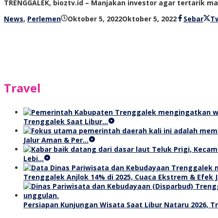
TRENGGALEK, bioztv.id – Manjakan investor agar tertarik 
oleh
News
,
Perlemen
Oktober 5, 2022
Oktober 5, 2022
Sebar
T
bioz
tv
Travel
Trenggalek Saat Libur…
Jalur Aman & Per…
Lebi…
Trenggalek Anjlok 14% di 2025, Cuaca Ekstrem & Efek J
Persiapan Kunjungan Wisata Saat Libur Nataru 2026, 