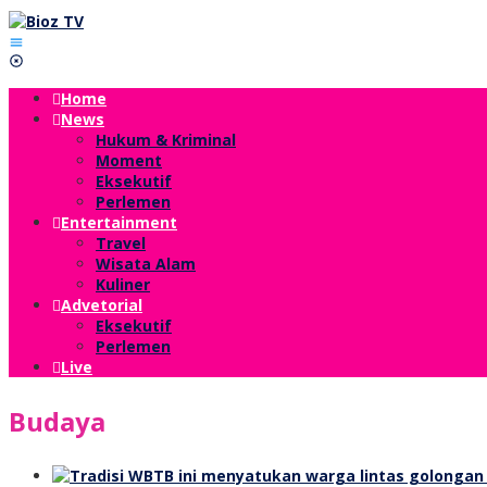
Lewati
ke
konten
Home
News
Hukum & Kriminal
Moment
Eksekutif
Perlemen
Entertainment
Travel
Wisata Alam
Kuliner
Advetorial
Eksekutif
Perlemen
Live
Budaya