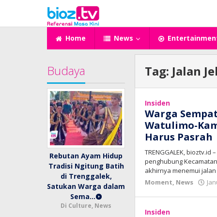
Lewati
ke
konten
Home
News
Entertainmen
Budaya
Tag:
Jalan Je
Insiden
Warga Sempat
Watulimo-Kamp
Harus Pasrah
TRENGGALEK, bioztv.id 
Rebutan Ayam Hidup
penghubung Kecamatan
Tradisi Ngitung Batih
akhirnya menemui jalan
di Trenggalek,
Moment
,
News
Jan
Satukan Warga dalam
Sema…
Di Culture, News
Insiden