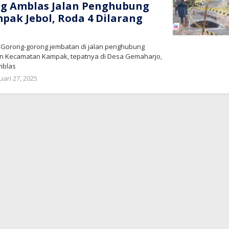
g Amblas Jalan Penghubung
ak Jebol, Roda 4 Dilarang
– Gorong-gorong jembatan di jalan penghubung
n Kecamatan Kampak, tepatnya di Desa Gemaharjo,
mblas
oleh
uari 27, 2025
bioz
tv