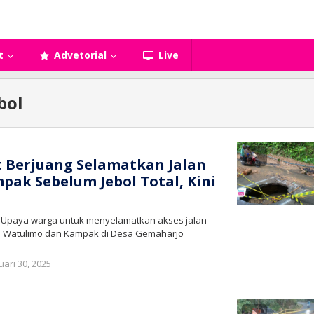
t
Advetorial
Live
bol
 Berjuang Selamatkan Jalan
ak Sebelum Jebol Total, Kini
– Upaya warga untuk menyelamatkan akses jalan
 Watulimo dan Kampak di Desa Gemaharjo
oleh
uari 30, 2025
bioz
tv