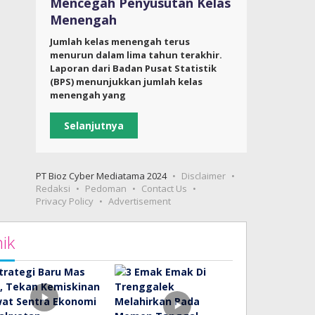
Mencegah Penyusutan Kelas
Menengah
Jumlah kelas menengah terus
menurun dalam lima tahun terakhir.
Laporan dari Badan Pusat Statistik
(BPS) menunjukkan jumlah kelas
menengah yang
Selanjutnya
PT Bioz Cyber Mediatama 2024
Disclaimer
Redaksi
Pedoman
Contact Us
Privacy Policy
Advertisement
ik