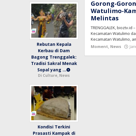
Gorong-Goron
Watulimo-Kamp
Melintas
TRENGGALEK, bioztv.id 
Kecamatan Watulimo da
Kecamatan Watulimo, a
Rebutan Kepala
Moment
,
News
Jan
Kerbau di Dam
Bagong Trenggalek:
Tradisi Sakral Menak
Sopal yang …
Di Culture, News
Kondisi Terkini
Prasasti Kampak di