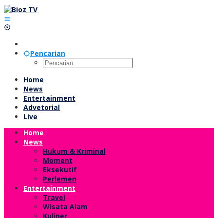
Lewati
ke
konten
Pencarian
Home
News
Entertainment
Advetorial
Live
Home
News
Hukum & Kriminal
Moment
Eksekutif
Perlemen
Entertainment
Travel
Wisata Alam
Kuliner