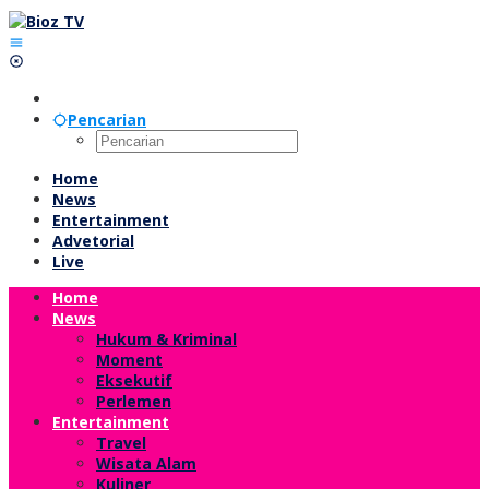
Lewati
ke
konten
Pencarian
Home
News
Entertainment
Advetorial
Live
Home
News
Hukum & Kriminal
Moment
Eksekutif
Perlemen
Entertainment
Travel
Wisata Alam
Kuliner