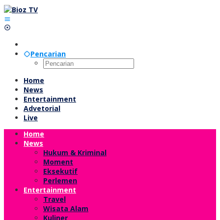
Lewati
ke
konten
Pencarian
Home
News
Entertainment
Advetorial
Live
Home
News
Hukum & Kriminal
Moment
Eksekutif
Perlemen
Entertainment
Travel
Wisata Alam
Kuliner