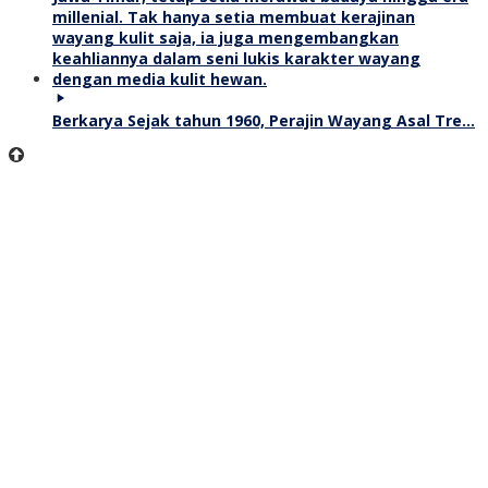
Berkarya Sejak tahun 1960, Perajin Wayang Asal Tre…