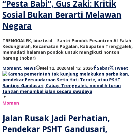
“Pesta Babi”, Gus Zaki: Kritik
Sosial Bukan Berarti Melawan
Negara
TRENGGALEK, bioztv.id – Santri Pondok Pesantren Al-Falah
Kedunglurah, Kecamatan Pogalan, Kabupaten Trenggalek,
memadati halaman pondok untuk mengikuti nonton
bareng (nobar)
oleh
Moment
,
News
Mei 12, 2026
Mei 12, 2026
Sebar
Tweet
bioz
tv
Momen
Jalan Rusak Jadi Perhatian,
Pendekar PSHT Gandusari,