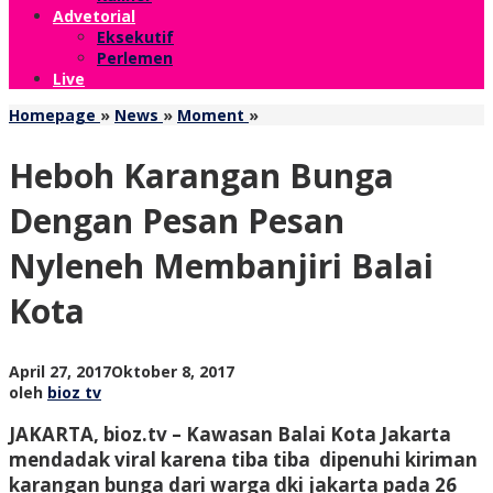
Advetorial
Eksekutif
Perlemen
Live
Heboh
Homepage
»
News
»
Moment
»
Karangan
Bunga
Heboh Karangan Bunga
Dengan
Pesan
Dengan Pesan Pesan
Pesan
Nyleneh
Nyleneh Membanjiri Balai
Membanjiri
Balai
Kota
Kota
oleh
April 27, 2017
Oktober 8, 2017
bioz
oleh
bioz tv
tv
JAKARTA, bioz.tv – Kawasan Balai Kota Jakarta
mendadak viral karena tiba tiba dipenuhi kiriman
karangan bunga dari warga dki jakarta pada 26