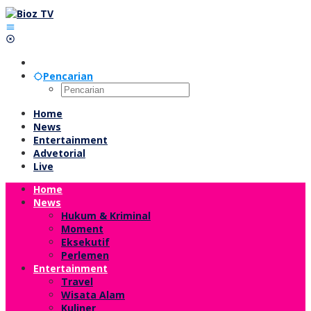
Lewati
ke
konten
Pencarian
Home
News
Entertainment
Advetorial
Live
Home
News
Hukum & Kriminal
Moment
Eksekutif
Perlemen
Entertainment
Travel
Wisata Alam
Kuliner