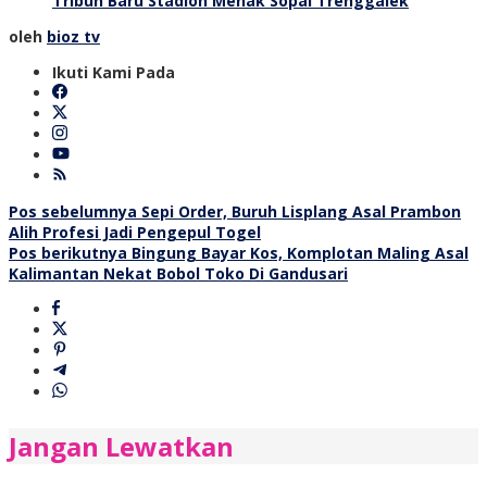
Tribun Baru Stadion Menak Sopal Trenggalek
oleh
bioz tv
Ikuti Kami Pada
Navigasi
Pos sebelumnya
Sepi Order, Buruh Lisplang Asal Prambon
Alih Profesi Jadi Pengepul Togel
pos
Pos berikutnya
Bingung Bayar Kos, Komplotan Maling Asal
Kalimantan Nekat Bobol Toko Di Gandusari
Jangan Lewatkan