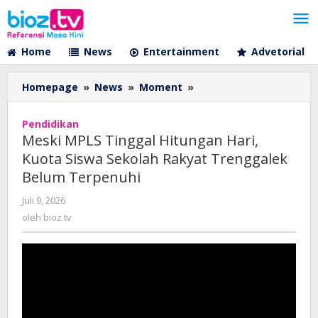
Lewati
ke
konten
Home
News
Entertainment
Advetorial
Meski
Homepage
»
News
»
Moment
»
MPLS
Tinggal
Pendidikan
Hitungan
Meski MPLS Tinggal Hitungan Hari,
Hari,
Kuota Siswa Sekolah Rakyat Trenggalek
Kuota
Belum Terpenuhi
Siswa
Sekolah
oleh
Juli 9, 2026
Rakyat
bioz
oleh
bioz tv
Trenggalek
tv
Belum
Terpenuhi