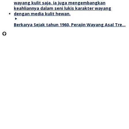
Berkarya Sejak tahun 1960, Perajin Wayang Asal Tre…