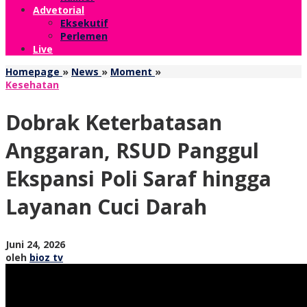
Advetorial
Eksekutif
Perlemen
Live
Dobrak
Homepage
»
News
»
Moment
»
Keterbatasan
Kesehatan
Anggaran,
RSUD
Dobrak Keterbatasan
Panggul
Ekspansi
Anggaran, RSUD Panggul
Poli
Saraf
Ekspansi Poli Saraf hingga
hingga
Layanan
Layanan Cuci Darah
Cuci
Darah
oleh
Juni 24, 2026
bioz
oleh
bioz tv
tv