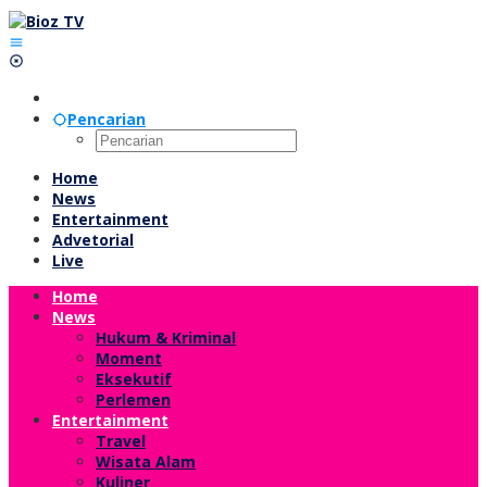
Lewati
ke
konten
Pencarian
Home
News
Entertainment
Advetorial
Live
Home
News
Hukum & Kriminal
Moment
Eksekutif
Perlemen
Entertainment
Travel
Wisata Alam
Kuliner