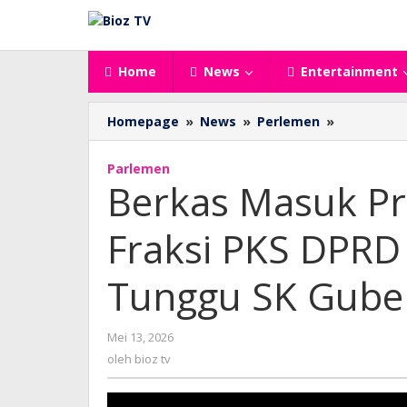
Lewati
ke
konten
Home
News
Entertainment
Berkas
Homepage
»
News
»
Perlemen
»
Masuk
Provinsi,
Parlemen
Proses
Berkas Masuk Pr
PAW
Fraksi
Fraksi PKS DPRD
PKS
DPRD
Trenggale
Tunggu SK Gube
Tinggal
Tunggu
SK
oleh
Mei 13, 2026
Gubernur
bioz
oleh
bioz tv
tv