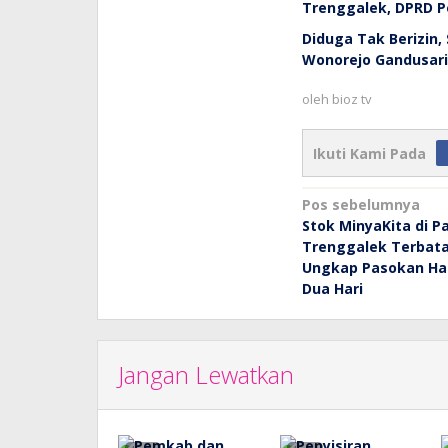
Trenggalek, DPRD 
Diduga Tak Berizin,
Wonorejo Gandusari
oleh
bioz tv
Ikuti Kami Pada
Navigasi
Pos sebelumnya
Stok MinyaKita di P
pos
Trenggalek Terbat
Ungkap Pasokan Ha
Dua Hari
Jangan Lewatkan