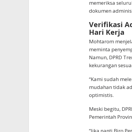
memeriksa seluruh
dokumen administ
Verifikasi 
Hari Kerja
Mohtarom menjel
meminta penyemp
Namun, DPRD Tren
kekurangan sesuai
“Kami sudah melen
mudahan tidak ad
optimistis.
Meski begitu, DPR
Pemerintah Provi
“Jika nanti Biro 