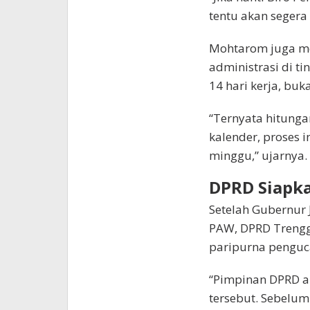
tentu akan segera
Mohtarom juga men
administrasi di t
14 hari kerja, buk
“Ternyata hitungann
kalender, proses 
minggu,” ujarnya.
DPRD Siapka
Setelah Gubernur 
PAW, DPRD Trengg
paripurna penguc
“Pimpinan DPRD 
tersebut. Sebelu