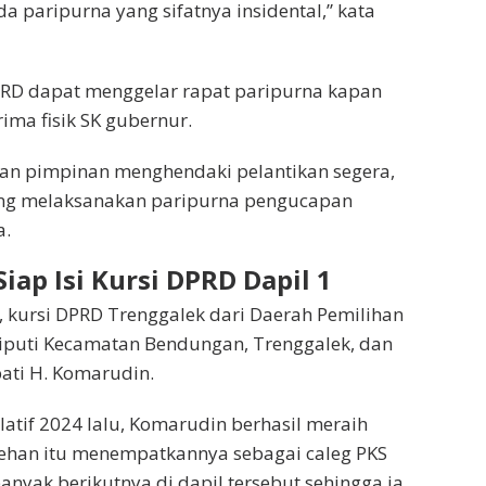
 paripurna yang sifatnya insidental,” kata
RD dapat menggelar rapat paripurna kapan
ima fisik SK gubernur.
dan pimpinan menghendaki pelantikan segera,
ng melaksanakan paripurna pengucapan
a.
iap Isi Kursi DPRD Dapil 1
, kursi DPRD Trenggalek dari Daerah Pemilihan
liputi Kecamatan Bendungan, Trenggalek, dan
ati H. Komarudin.
latif 2024 lalu, Komarudin berhasil meraih
lehan itu menempatkannya sebagai caleg PKS
anyak berikutnya di dapil tersebut sehingga ia