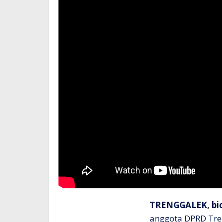
TRENGGALEK
,
bi
anggota DPRD Tren