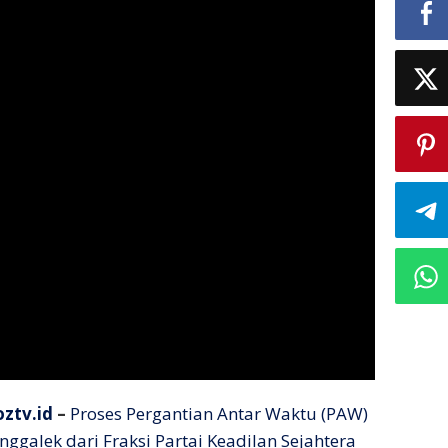
oztv.id
–
Proses Pergantian Antar Waktu (PAW)
ggalek dari Fraksi Partai Keadilan Sejahtera