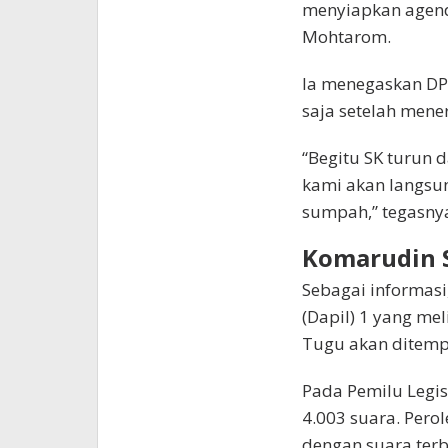
menyiapkan agenda
Mohtarom.
Ia menegaskan DP
saja setelah mener
“Begitu SK turun 
kami akan langsu
sumpah,” tegasny
Komarudin S
Sebagai informasi
(Dapil) 1 yang me
Tugu akan ditemp
Pada Pemilu Legis
4.003 suara. Pero
dengan suara terb