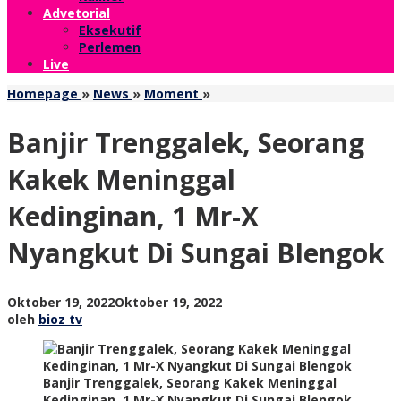
Advetorial
Eksekutif
Perlemen
Live
Banjir
Homepage
»
News
»
Moment
»
Trenggalek,
Seorang
Banjir Trenggalek, Seorang
Kakek
Meninggal
Kakek Meninggal
Kedinginan,
1
Kedinginan, 1 Mr-X
Mr-
X
Nyangkut Di Sungai Blengok
Nyangkut
Di
Sungai
Blengok
oleh
Oktober 19, 2022
Oktober 19, 2022
bioz
oleh
bioz tv
tv
Banjir Trenggalek, Seorang Kakek Meninggal
Kedinginan, 1 Mr-X Nyangkut Di Sungai Blengok