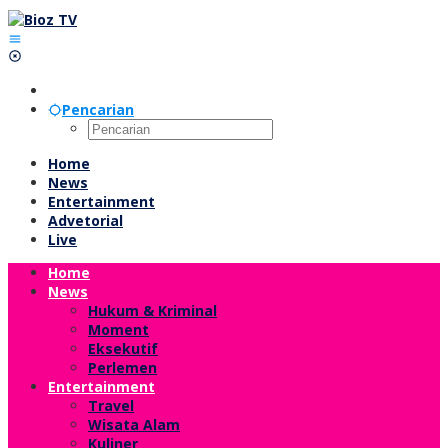
Lewati
ke
konten
Pencarian
Home
News
Entertainment
Advetorial
Live
Home
News
Hukum & Kriminal
Moment
Eksekutif
Perlemen
Entertainment
Travel
Wisata Alam
Kuliner