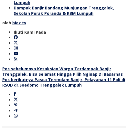
Lumpuh
Dampak Banjir Bandang Munjungan Trenggalek,
Sekolah Porak Poranda & KBM Lumpuh
oleh
bioz tv
Ikuti Kami Pada
Navigasi
Pos sebelumnya
Kesaksian Warga Terdampak Banjir
Trenggalek, Bisa Selamat Hingga Pilih Nginap Di Basarnas
pos
Pos berikutnya
Pasca Terendam Banjir, Pelayanan 11 Poli di
RSUD dr.Soedomo Trenggalek Lumpuh