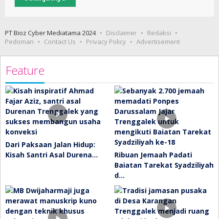
PT Bioz Cyber Mediatama 2024
Disclaimer
Redaksi
Pedoman
Contact Us
Privacy Policy
Advertisement
Feature
Dari Paksaan Jalan Hidup:
Kisah Santri Asal Durena…
Ribuan Jemaah Padati
Baiatan Tarekat Syadziliyah
d…