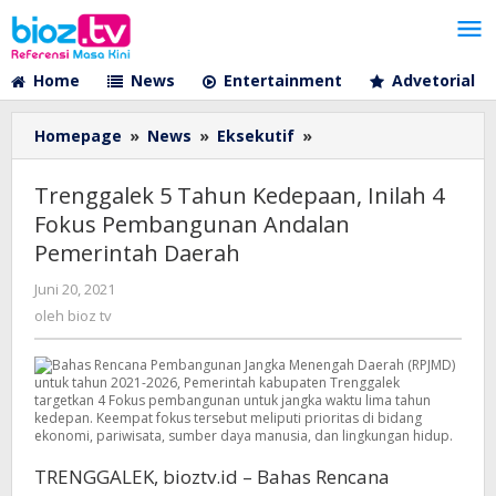
Lewati
ke
konten
Home
News
Entertainment
Advetorial
Trenggalek
Homepage
»
News
»
Eksekutif
»
5
Tahun
Trenggalek 5 Tahun Kedepaan, Inilah 4
Kedepaan,
Fokus Pembangunan Andalan
Inilah
Pemerintah Daerah
4
Fokus
oleh
Juni 20, 2021
Pembangunan
bioz
oleh
bioz tv
Andalan
tv
Pemerintah
Daerah
TRENGGALEK, bioztv.id – Bahas Rencana