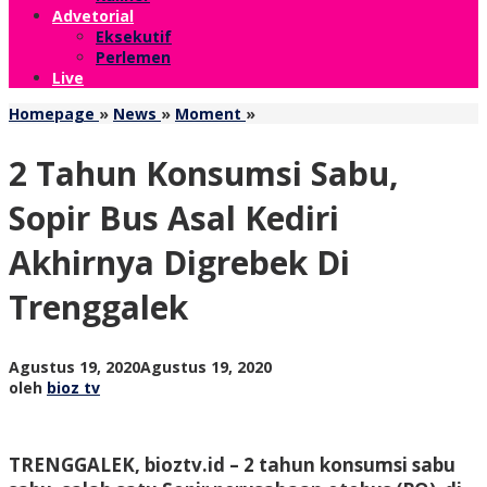
Advetorial
Eksekutif
Perlemen
Live
2
Homepage
»
News
»
Moment
»
Tahun
Konsumsi
2 Tahun Konsumsi Sabu,
Sabu,
Sopir
Sopir Bus Asal Kediri
Bus
Asal
Akhirnya Digrebek Di
Kediri
Akhirnya
Trenggalek
Digrebek
Di
Trenggalek
oleh
Agustus 19, 2020
Agustus 19, 2020
bioz
oleh
bioz tv
tv
TRENGGALEK, bioztv.id – 2 tahun konsumsi sabu