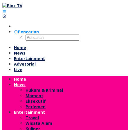
Lewati
ke
konten
Pencarian
Home
News
Entertainment
Advetorial
Live
Home
News
Hukum & Kriminal
Moment
Eksekutif
Perlemen
Entertainment
Travel
Wisata Alam
Kuliner