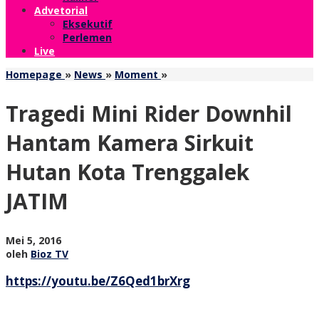
Advetorial
Eksekutif
Perlemen
Live
Tragedi
Homepage
»
News
»
Moment
»
Mini
Rider
Tragedi Mini Rider Downhil
Downhil
Hantam
Hantam Kamera Sirkuit
Kamera
Sirkuit
Hutan Kota Trenggalek
Hutan
Kota
JATIM
Trenggalek
JATIM
oleh
Mei 5, 2016
Bioz
oleh
Bioz TV
TV
https://youtu.be/Z6Qed1brXrg