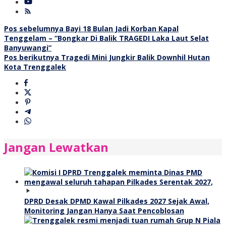
Navigasi
Pos sebelumnya
Bayi 18 Bulan Jadi Korban Kapal
Tenggelam – “Bongkar Di Balik TRAGEDI Laka Laut Selat
pos
Banyuwangi”
Pos berikutnya
Tragedi Mini Jungkir Balik Downhil Hutan
Kota Trenggalek
Jangan Lewatkan
DPRD Desak DPMD Kawal Pilkades 2027 Sejak Awal,
Monitoring Jangan Hanya Saat Pencoblosan