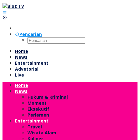
Lewati
ke
konten
Pencarian
Home
News
Entertainment
Advetorial
Live
Home
News
Hukum & Kriminal
Moment
Eksekutif
Perlemen
Entertainment
Travel
Wisata Alam
Kuliner