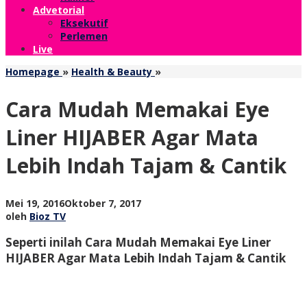
Advetorial
Eksekutif
Perlemen
Live
Cara
Homepage
»
Health & Beauty
»
Mudah
Memakai
Cara Mudah Memakai Eye
Eye
Liner
Liner HIJABER Agar Mata
HIJABER
Agar
Lebih Indah Tajam & Cantik
Mata
Lebih
Indah
Tajam
oleh
Mei 19, 2016
Oktober 7, 2017
&
Bioz
oleh
Bioz TV
Cantik
TV
Seperti inilah Cara Mudah Memakai Eye Liner
HIJABER Agar Mata Lebih Indah Tajam & Cantik