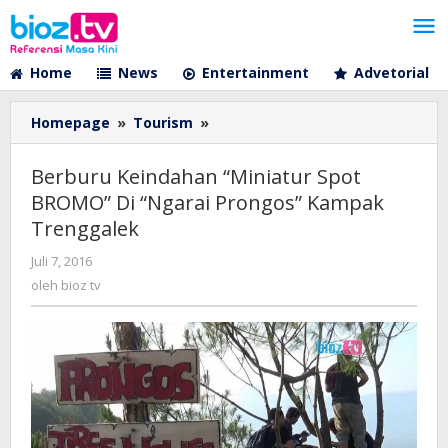
Lewati
ke
konten
Home
News
Entertainment
Advetorial
Berburu
Homepage
»
Tourism
»
Keindahan
"Miniatur
Berburu Keindahan “Miniatur Spot
Spot
BROMO” Di “Ngarai Prongos” Kampak
BROMO"
Trenggalek
Di
"Ngarai
oleh
Juli 7, 2016
Prongos"
bioz
oleh
bioz tv
Kampak
tv
Trenggalek