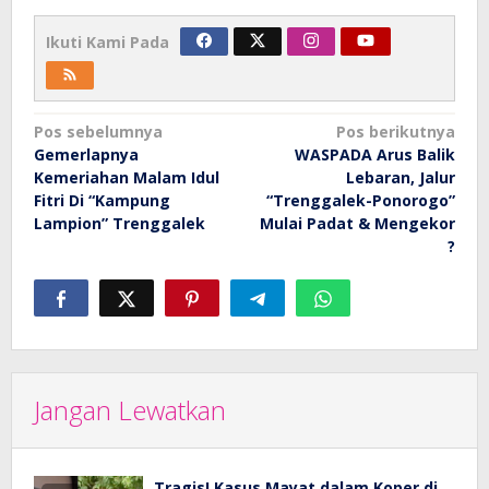
Ikuti Kami Pada
Navigasi
Pos sebelumnya
Pos berikutnya
Gemerlapnya
WASPADA Arus Balik
pos
Kemeriahan Malam Idul
Lebaran, Jalur
Fitri Di “Kampung
“Trenggalek-Ponorogo”
Lampion” Trenggalek
Mulai Padat & Mengekor
?
Jangan Lewatkan
Tragis! Kasus Mayat dalam Koper di