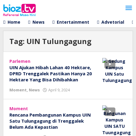
Lewati
ke
konten
Home
News
Entertainment
Advetorial
Tag:
UIN Tulungagung
Parlemen
UIN Ajukan Hibah Lahan 40 Hektare,
DPRD Trenggalek Pastikan Hanya 20
Hektare Yang Bisa Dihibahkan
oleh
Moment
,
News
April 9, 2024
bioz
tv
Moment
Rencana Pembangunan Kampus UIN
Satu Tulungagung di Trenggalek
Belum Ada Kepastian