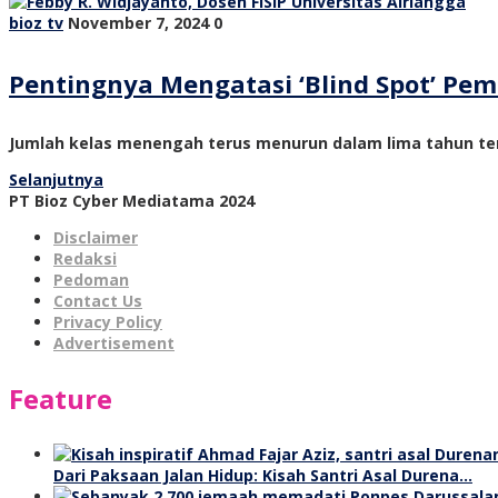
bioz tv
November 7, 2024
0
Pentingnya Mengatasi ‘Blind Spot’ P
Jumlah kelas menengah terus menurun dalam lima tahun ter
Selanjutnya
PT Bioz Cyber Mediatama 2024
Disclaimer
Redaksi
Pedoman
Contact Us
Privacy Policy
Advertisement
Feature
Dari Paksaan Jalan Hidup: Kisah Santri Asal Durena…