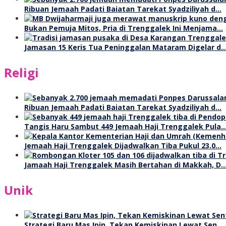
Ribuan Jemaah Padati Baiatan Tarekat Syadziliyah d…
Bukan Pemuja Mitos, Pria di Trenggalek Ini Menjama…
Jamasan 15 Keris Tua Peninggalan Mataram Digelar d
Religi
Ribuan Jemaah Padati Baiatan Tarekat Syadziliyah d…
Tangis Haru Sambut 449 Jemaah Haji Trenggalek Pula
Jemaah Haji Trenggalek Dijadwalkan Tiba Pukul 23.0…
Jamaah Haji Trenggalek Masih Bertahan di Makkah, D
Unik
Strategi Baru Mas Ipin, Tekan Kemiskinan Lewat Sen…