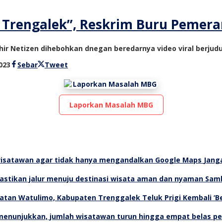
la Trengalek”, Reskrim Buru Pemer
r Netizen dihebohkan dnegan beredarnya video viral berjudul 
oleh
023
Sebar
Tweet
bioz
tv
Laporkan Masalah MBG
Jang
Samb
Teluk Prigi Kembali ‘