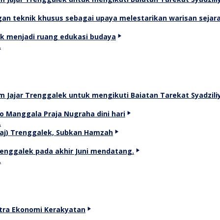
…
…
…