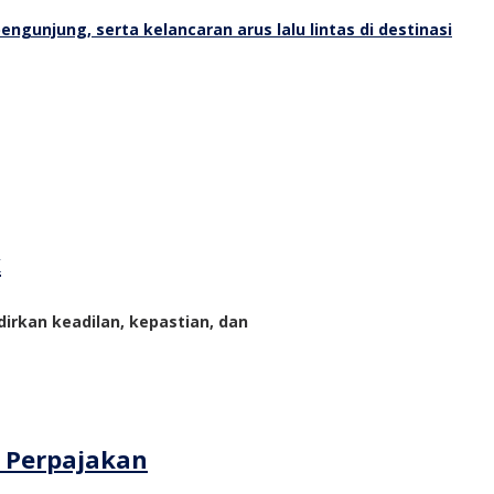
k
rkan keadilan, kepastian, dan
m Perpajakan