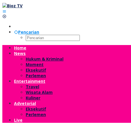
Lewati
ke
konten
Pencarian
Home
News
Hukum & Kriminal
Moment
Eksekutif
Perlemen
Entertainment
Travel
Wisata Alam
Kuliner
Advetorial
Eksekutif
Perlemen
Live