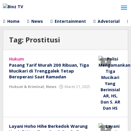
Lewati
ke
konten
Home
News
Entertainment
Advetorial
Tag:
Prostitusi
Hukum
Pasang Tarif Murah 200 Ribuan, Tiga
Mucikari di Trenggalek Tetap
Beroperasi Saat Ramadan
oleh
Hukum & Kriminal
,
News
Maret 21, 2025
bioz
tv
Layani Hoho Hihe Berkedok Warung