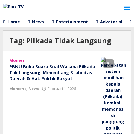
Lewati
ke
konten
Home
News
Entertainment
Advetorial
Tag:
Pilkada Tidak Langsung
Momen
PBNU Buka Suara Soal Wacana Pilkada
Tak Langsung: Menimbang Stabilitas
Daerah & Hak Politik Rakyat
oleh
Moment
,
News
Februari 1, 2026
bioz
tv