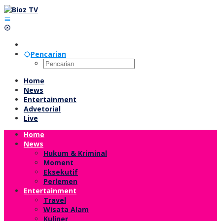
Lewati
ke
konten
Pencarian
Home
News
Entertainment
Advetorial
Live
Home
News
Hukum & Kriminal
Moment
Eksekutif
Perlemen
Entertainment
Travel
Wisata Alam
Kuliner