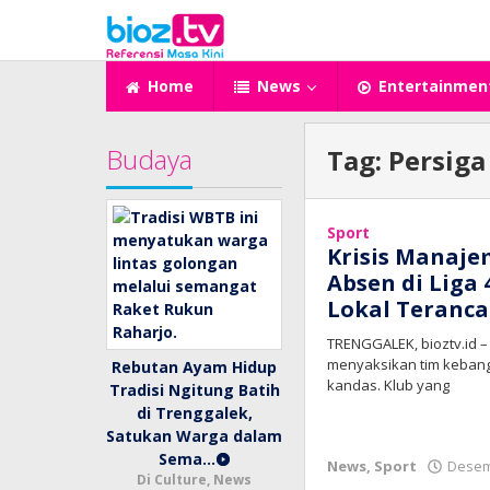
Lewati
ke
konten
Home
News
Entertainmen
Budaya
Tag:
Persiga
Sport
Krisis Manaje
Absen di Liga
Lokal Teranc
TRENGGALEK, bioztv.id –
menyaksikan tim kebang
Rebutan Ayam Hidup
kandas. Klub yang
Tradisi Ngitung Batih
di Trenggalek,
Satukan Warga dalam
Sema…
News
,
Sport
Desem
Di Culture, News