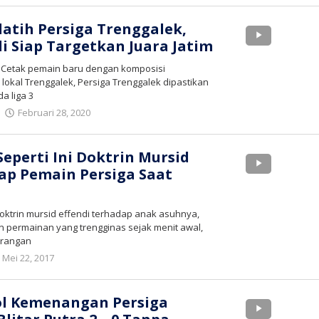
tv
elatih Persiga Trenggalek,
di Siap Targetkan Juara Jatim
– Cetak pemain baru dengan komposisi
okal Trenggalek, Persiga Trenggalek dipastikan
a liga 3
oleh
Februari 28, 2020
bioz
tv
Seperti Ini Doktrin Mursid
ap Pemain Persiga Saat
oktrin mursid effendi terhadap anak asuhnya,
n permainan yang trengginas sejak menit awal,
erangan
oleh
Mei 22, 2017
bioz
tv
ol Kemenangan Persiga