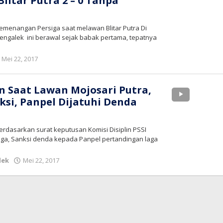
itar Putra 2 – 0 Tanpa
emenangan Persiga saat melawan Blitar Putra Di
engalek ini berawal sejak babak pertama, tepatnya
oleh
Mei 22, 2017
bioz
tv
n Saat Lawan Mojosari Putra,
ksi, Panpel Dijatuhi Denda
erdasarkan surat keputusan Komisi Disiplin PSSI
iga, Sanksi denda kepada Panpel pertandingan laga
oleh
lek
Mei 22, 2017
bioz
tv