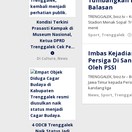
Tumbangkan Bl
Balasan
TRENGGALEK, bioz.tv – K
Kondisi Terkini
Stadion Menak Sopal Tr
menit
Prasasti Kampak di
Museum Nasional,
Sport
,
Trenggalek
Ketua DPRD
Trenggalek Cek Pe…
Imbas Kejadia
Di Culture, News
Persiga Di San
Oleh PSSI
TRENGGALEK, bioz.tv – B
Jawa Timur kepada Pers
kandang liga
News
,
Sport
,
Trengga
4 ODCB Trenggalek
Naik Status Jadi