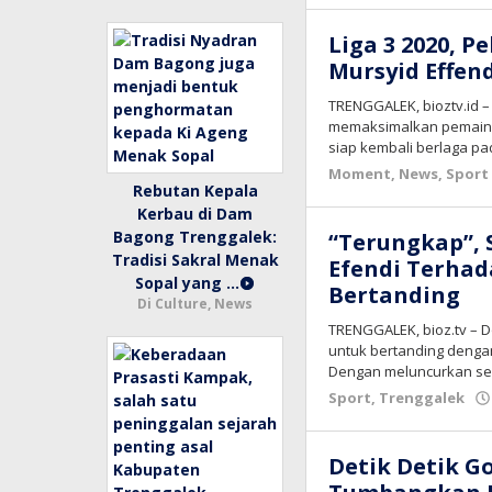
Liga 3 2020, P
Mursyid Effen
TRENGGALEK, bioztv.id 
memaksimalkan pemain l
siap kembali berlaga pad
Moment
,
News
,
Sport
Rebutan Kepala
Kerbau di Dam
Bagong Trenggalek:
“Terungkap”, 
Tradisi Sakral Menak
Efendi Terhad
Sopal yang …
Bertanding
Di Culture, News
TRENGGALEK, bioz.tv – D
untuk bertanding denga
Dengan meluncurkan s
Sport
,
Trenggalek
Detik Detik G