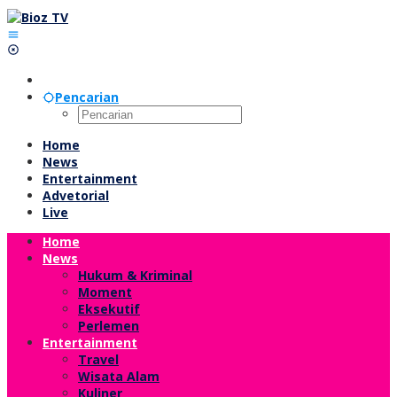
Lewati
ke
konten
Pencarian
Home
News
Entertainment
Advetorial
Live
Home
News
Hukum & Kriminal
Moment
Eksekutif
Perlemen
Entertainment
Travel
Wisata Alam
Kuliner