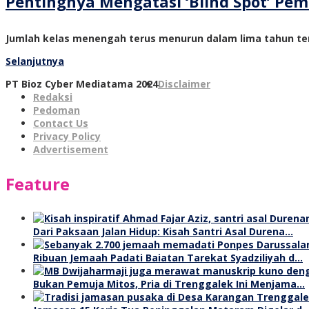
Pentingnya Mengatasi ‘Blind Spot’ P
Jumlah kelas menengah terus menurun dalam lima tahun ter
Selanjutnya
PT Bioz Cyber Mediatama 2024
Disclaimer
Redaksi
Pedoman
Contact Us
Privacy Policy
Advertisement
Feature
Dari Paksaan Jalan Hidup: Kisah Santri Asal Durena…
Ribuan Jemaah Padati Baiatan Tarekat Syadziliyah d…
Bukan Pemuja Mitos, Pria di Trenggalek Ini Menjama…