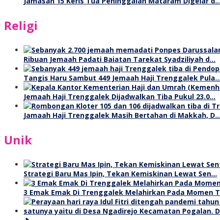
Jamasan 15 Keris Tua Peninggalan Mataram Digelar d
Religi
Ribuan Jemaah Padati Baiatan Tarekat Syadziliyah d…
Tangis Haru Sambut 449 Jemaah Haji Trenggalek Pula
Jemaah Haji Trenggalek Dijadwalkan Tiba Pukul 23.0…
Jamaah Haji Trenggalek Masih Bertahan di Makkah, D
Unik
Strategi Baru Mas Ipin, Tekan Kemiskinan Lewat Sen…
3 Emak Emak Di Trenggalek Melahirkan Pada Momen 