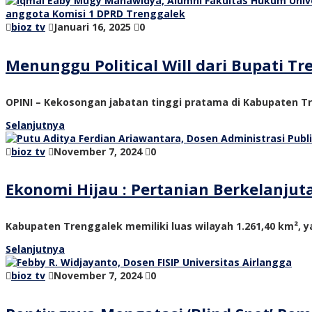
bioz tv
Januari 16, 2025
0
Menunggu Political Will dari Bupati 
OPINI – Kekosongan jabatan tinggi pratama di Kabupaten Tre
Selanjutnya
bioz tv
November 7, 2024
0
Ekonomi Hijau : Pertanian Berkelanju
Kabupaten Trenggalek memiliki luas wilayah 1.261,40 km², ya
Selanjutnya
bioz tv
November 7, 2024
0