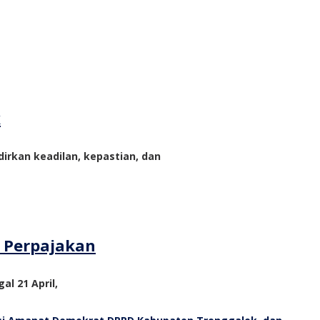
k
rkan keadilan, kepastian, dan
m Perpajakan
al 21 April,