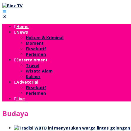
Lewati
ke
konten
Home
News
Hukum & Kriminal
Moment
Eksekutif
Perlemen
Entertainment
Travel
Wisata Alam
Kuliner
Advetorial
Eksekutif
Perlemen
Live
Budaya