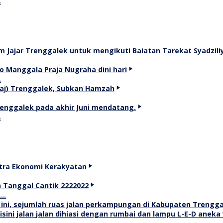
…
…
…
T…