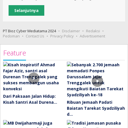
Selanjutnya
PT Bioz Cyber Mediatama 2024
Disclaimer
Redaksi
Pedoman
Contact Us
Privacy Policy
Advertisement
Feature
Dari Paksaan Jalan Hidup:
Kisah Santri Asal Durena…
Ribuan Jemaah Padati
Baiatan Tarekat Syadziliyah
d…