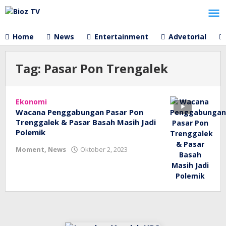
Lewati
ke
konten
Home
News
Entertainment
Advetorial
Tag:
Pasar Pon Trengalek
Ekonomi
Wacana Penggabungan Pasar Pon
Trenggalek & Pasar Basah Masih Jadi
Polemik
oleh
Moment
,
News
Oktober 2, 2023
bioz
tv