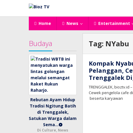
Lewati
ke
konten
Home
News
Entertainment
Budaya
Tag:
NYabu
Kompak Nyab
Pelanggan, Ce
Trenggalek D
TRENGGALEK, bioztv.id 
Cewek pengelola cafe d
beserta karyawan
Rebutan Ayam Hidup
Tradisi Ngitung Batih
di Trenggalek,
Satukan Warga dalam
Sema…
Di Culture, News