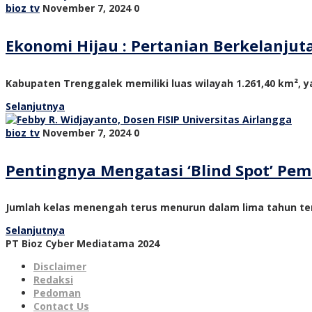
bioz tv
November 7, 2024
0
Ekonomi Hijau : Pertanian Berkelanju
Kabupaten Trenggalek memiliki luas wilayah 1.261,40 km², ya
Selanjutnya
bioz tv
November 7, 2024
0
Pentingnya Mengatasi ‘Blind Spot’ P
Jumlah kelas menengah terus menurun dalam lima tahun ter
Selanjutnya
PT Bioz Cyber Mediatama 2024
Disclaimer
Redaksi
Pedoman
Contact Us