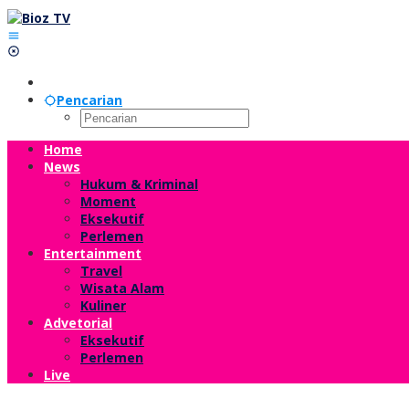
Lewati
ke
konten
Pencarian
Home
News
Hukum & Kriminal
Moment
Eksekutif
Perlemen
Entertainment
Travel
Wisata Alam
Kuliner
Advetorial
Eksekutif
Perlemen
Live