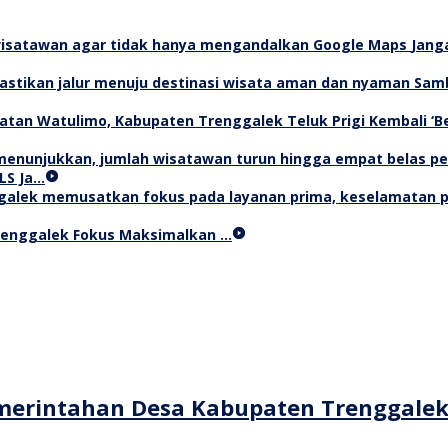
Jang
Samb
Teluk Prigi Kembali ‘
LS Ja…
Trenggalek Fokus Maksimalkan …
merintahan Desa Kabupaten Trenggale