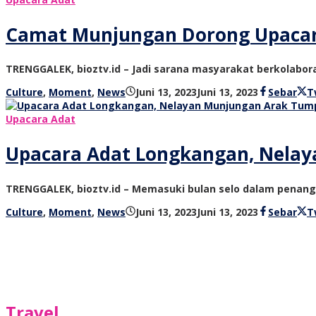
Camat Munjungan Dorong Upacara
TRENGGALEK, bioztv.id – Jadi sarana masyarakat berkolabo
oleh
Culture
,
Moment
,
News
Juni 13, 2023
Juni 13, 2023
Sebar
T
bioz
tv
Upacara Adat
Upacara Adat Longkangan, Nela
TRENGGALEK, bioztv.id – Memasuki bulan selo dalam penang
oleh
Culture
,
Moment
,
News
Juni 13, 2023
Juni 13, 2023
Sebar
T
bioz
tv
Travel