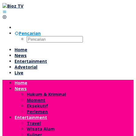
Lewati
ke
konten
Pencarian
Home
News
Entertainment
Advetorial
Live
Home
News
Hukum & Kriminal
Moment
Eksekutif
Perlemen
Entertainment
Travel
Wisata Alam
Kuliner