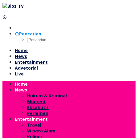
Lewati
ke
konten
Pencarian
Home
News
Entertainment
Advetorial
Live
Home
News
Hukum & Kriminal
Moment
Eksekutif
Perlemen
Entertainment
Travel
Wisata Alam
Kuliner