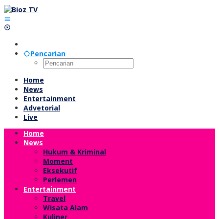
Lewati
ke
konten
Pencarian
Home
News
Entertainment
Advetorial
Live
Home
News
Hukum & Kriminal
Moment
Eksekutif
Perlemen
Entertainment
Travel
Wisata Alam
Kuliner