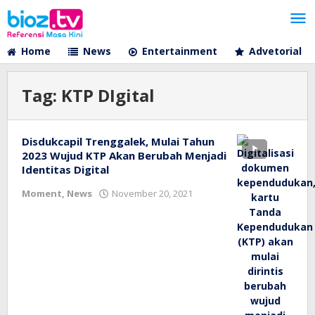
Lewati
ke
konten
Home
News
Entertainment
Advetorial
Tag:
KTP DIgital
Disdukcapil Trenggalek, Mulai Tahun
2023 Wujud KTP Akan Berubah Menjadi
Identitas Digital
oleh
Moment
,
News
November 20, 2021
bioz
tv