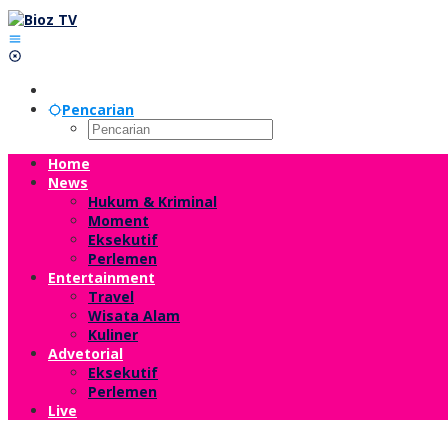
Lewati
ke
konten
Pencarian
Home
News
Hukum & Kriminal
Moment
Eksekutif
Perlemen
Entertainment
Travel
Wisata Alam
Kuliner
Advetorial
Eksekutif
Perlemen
Live