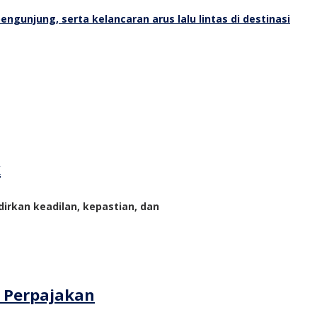
k
rkan keadilan, kepastian, dan
m Perpajakan