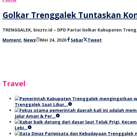
Golkar Trenggalek Tuntaskan Kons
TRENGGALEK, bioztv.id – DPD Partai Golkar Kabupaten Tre
oleh
Moment
,
News
Mei 24, 2026
Sebar
Tweet
bioz
tv
Travel
Trenggalek Saat Libur…
Jalur Aman & Per…
Lebi…