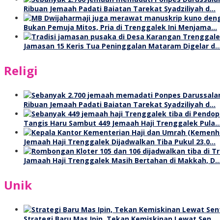
Ribuan Jemaah Padati Baiatan Tarekat Syadziliyah d…
Bukan Pemuja Mitos, Pria di Trenggalek Ini Menjama…
Jamasan 15 Keris Tua Peninggalan Mataram Digelar d
Religi
Ribuan Jemaah Padati Baiatan Tarekat Syadziliyah d…
Tangis Haru Sambut 449 Jemaah Haji Trenggalek Pula
Jemaah Haji Trenggalek Dijadwalkan Tiba Pukul 23.0…
Jamaah Haji Trenggalek Masih Bertahan di Makkah, D
Unik
Strategi Baru Mas Ipin, Tekan Kemiskinan Lewat Sen…