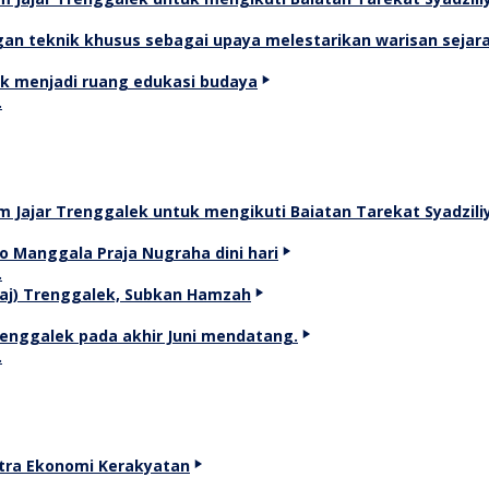
…
…
…