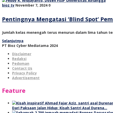
bioz tv
November 7, 2024
0
Pentingnya Mengatasi ‘Blind Spot’ P
Jumlah kelas menengah terus menurun dalam lima tahun ter
Selanjutnya
PT Bioz Cyber Mediatama 2024
Disclaimer
Redaksi
Pedoman
Contact Us
Privacy Policy
Advertisement
Feature
Dari Paksaan Jalan Hidup: Kisah Santri Asal Durena…