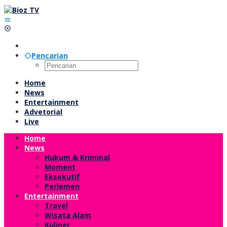
Lewati
ke
konten
Pencarian
Home
News
Entertainment
Advetorial
Live
Home
News
Hukum & Kriminal
Moment
Eksekutif
Perlemen
Entertainment
Travel
Wisata Alam
Kuliner