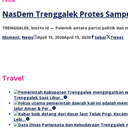
NasDem Trenggalek Protes Sampul
TRENGGALEK, bioztv.id — Polemik antara partai politik da
oleh
Moment
,
News
April 15, 2026
April 15, 2026
Sebar
Tweet
bioz
tv
Travel
Trenggalek Saat Libur…
Jalur Aman & Per…
Lebi…