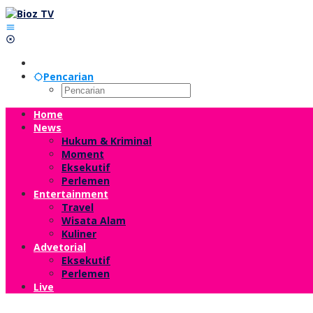
Lewati
ke
konten
Pencarian
Home
News
Hukum & Kriminal
Moment
Eksekutif
Perlemen
Entertainment
Travel
Wisata Alam
Kuliner
Advetorial
Eksekutif
Perlemen
Live