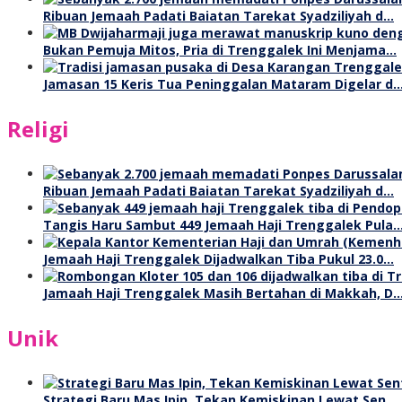
Ribuan Jemaah Padati Baiatan Tarekat Syadziliyah d…
Bukan Pemuja Mitos, Pria di Trenggalek Ini Menjama…
Jamasan 15 Keris Tua Peninggalan Mataram Digelar d
Religi
Ribuan Jemaah Padati Baiatan Tarekat Syadziliyah d…
Tangis Haru Sambut 449 Jemaah Haji Trenggalek Pula
Jemaah Haji Trenggalek Dijadwalkan Tiba Pukul 23.0…
Jamaah Haji Trenggalek Masih Bertahan di Makkah, D
Unik
Strategi Baru Mas Ipin, Tekan Kemiskinan Lewat Sen…