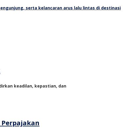
k
rkan keadilan, kepastian, dan
m Perpajakan