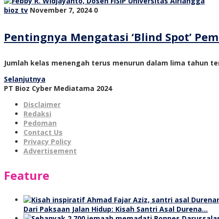
bioz tv
November 7, 2024
0
Pentingnya Mengatasi ‘Blind Spot’ P
Jumlah kelas menengah terus menurun dalam lima tahun ter
Selanjutnya
PT Bioz Cyber Mediatama 2024
Disclaimer
Redaksi
Pedoman
Contact Us
Privacy Policy
Advertisement
Feature
Dari Paksaan Jalan Hidup: Kisah Santri Asal Durena…