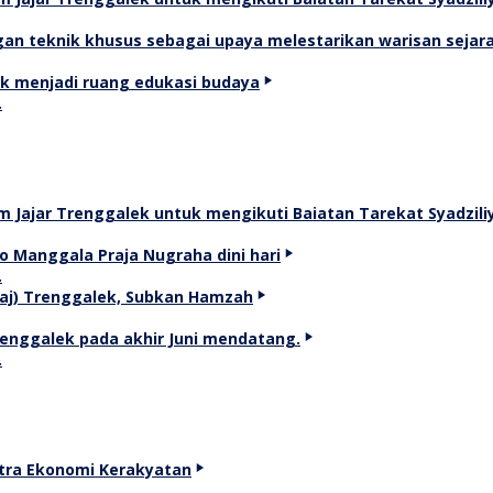
…
…
…