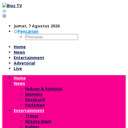
Lewati
ke
konten
Jumat, 7 Agustus 2026
Pencarian
Home
News
Entertainment
Advetorial
Live
Home
News
Hukum & Kriminal
Moment
Eksekutif
Perlemen
Entertainment
Travel
Wisata Alam
Kuliner