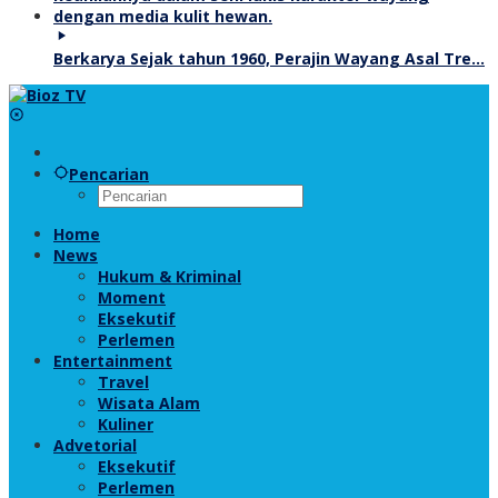
Berkarya Sejak tahun 1960, Perajin Wayang Asal Tre…
Pencarian
Home
News
Hukum & Kriminal
Moment
Eksekutif
Perlemen
Entertainment
Travel
Wisata Alam
Kuliner
Advetorial
Eksekutif
Perlemen