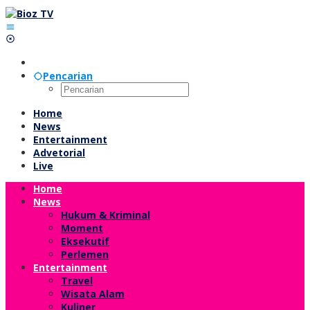
Lewati
ke
konten
Pencarian
Home
News
Entertainment
Advetorial
Live
Home
News
Hukum & Kriminal
Moment
Eksekutif
Perlemen
Entertainment
Travel
Wisata Alam
Kuliner