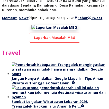
TRENGGALEK, bioztv.id — Struktur bata kuno yang muncul
dari dasar Sendang Kamulyan di Desa Kamulan, Kecamatan
Durenan, membuka babak baru
oleh
Moment
,
News
Juni 18, 2026
Juni 18, 2026
Sebar
Tweet
bioz
tv
Laporkan Masalah MBG
Travel
Jangan Hanya Andalkan Google Maps! Ini Tips Aman
Wisata di Trenggalek Saat Libur…
Sambut Lonjakan Wisatawan Lebaran 2026,
Trenggalek Siapkan Jalur Aman & Per…