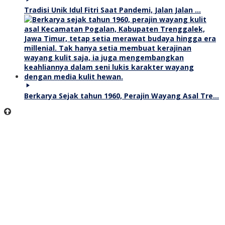
Tradisi Unik Idul Fitri Saat Pandemi, Jalan Jalan …
Berkarya Sejak tahun 1960, Perajin Wayang Asal Tre…