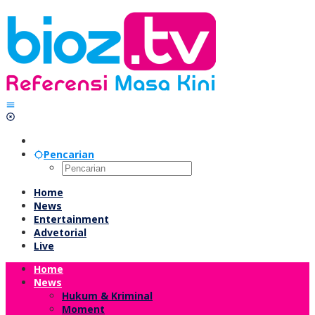
Lewati
ke
konten
Pencarian
Home
News
Entertainment
Advetorial
Live
Home
News
Hukum & Kriminal
Moment