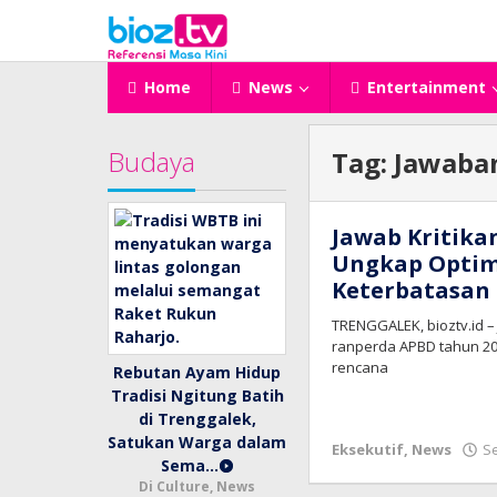
Lewati
ke
konten
Home
News
Entertainment
Budaya
Tag:
Jawaban
Jawab Kritika
Ungkap Optima
Keterbatasan
TRENGGALEK, bioztv.id –
ranperda APBD tahun 20
rencana
Rebutan Ayam Hidup
Tradisi Ngitung Batih
di Trenggalek,
Satukan Warga dalam
Eksekutif
,
News
S
Sema…
Di Culture, News