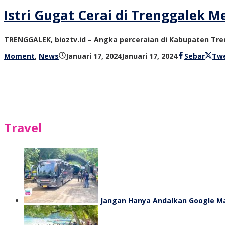
Istri Gugat Cerai di Trenggalek 
TRENGGALEK, bioztv.id – Angka perceraian di Kabupaten Tr
oleh
Moment
,
News
Januari 17, 2024
Januari 17, 2024
Sebar
Tw
bioz
tv
Travel
Jangan Hanya Andalkan Google Map