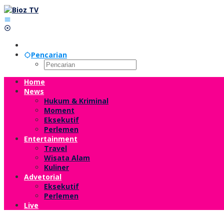
Lewati
ke
konten
Pencarian
Home
News
Hukum & Kriminal
Moment
Eksekutif
Perlemen
Entertainment
Travel
Wisata Alam
Kuliner
Advetorial
Eksekutif
Perlemen
Live