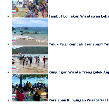
Sambut Lonjakan Wisatawan Lebar
Teluk Prigi Kembali ‘Bernapas’! 
Kunjungan Wisata Trenggalek Anjl
Persiapan Kunjungan Wisata Saat